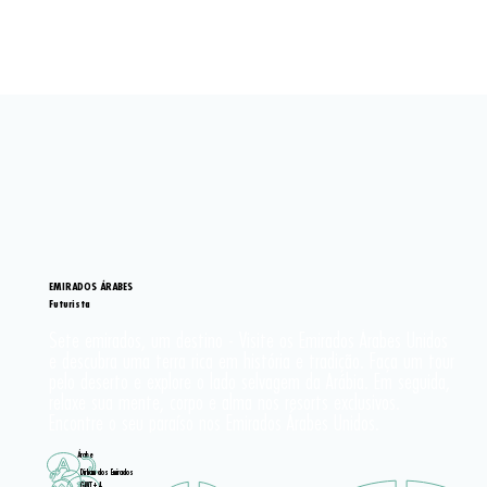
EMIRADOS ÁRABES
Futurista
Sete emirados, um destino - Visite os Emirados Árabes Unidos 
e descubra uma terra rica em história e tradição. Faça um tour 
pelo deserto e explore o lado selvagem da Arábia. Em seguida, 
relaxe sua mente, corpo e alma nos resorts exclusivos. 
Encontre o seu paraíso nos Emirados Árabes Unidos.
Árabe
Dirham dos Emirados
GMT+4