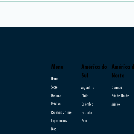
Menu
América do
América 
Sul
Norte
Home
Sobre
Argentina
Canadá
Destinos
Chile
Estados Unidos
Roteiros
Colômbia
México
Reservas Online
Equador
Experiencias
Peru
Blog