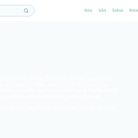
Home
Sobre
Destinos
Roteir
 deslumbrantes ao longo do Pacífico e do Caribe; e cadeias de 
l, proporcionando climas e ecossistemas distintos; existem 
 visitar no Panamá. Escolha entre aventuras na floresta tropical 
ou atividades culturais em cidades grandes e pequenas.

eza, história e experiências cativantes que você não encontrará 
cobra do Panamá facilita a viagem e é também por isso que o 
scer do sol sobre o Oceano Pacífico e se pôr no Oceano 