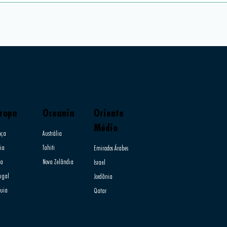
ropa
Oceania
Oriente
Médio
nça
Austrália
ia​
Tahiti
Emirados Árabes
ia
Nova Zelândia
Israel
tugal
Jordânia
quia
Qatar