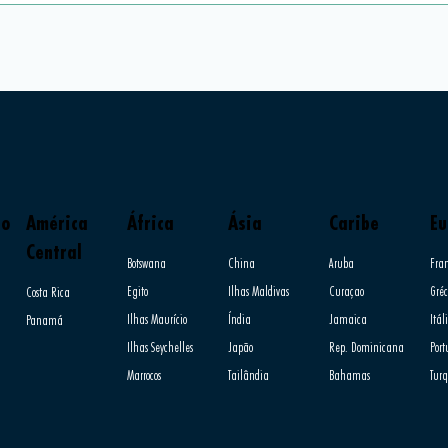
do
América
África
Ásia
Caribe
Eu
Central
Botswana
China
Aruba
Fra
Egito
Ilhas Maldivas
Curaçao
Gréc
Costa Rica
Ilhas Maurício
Índia
Jamaica
Itál
Panamá
Ilhas Seychelles
Japão
Rep. Dominicana
Por
Marrocos
Tailândia
Bahamas
Tur