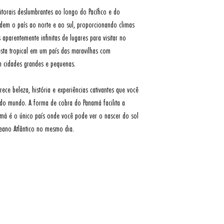
itorais deslumbrantes ao longo do Pacífico e do 
dem o país ao norte e ao sul, proporcionando climas 
aparentemente infinitas de lugares para visitar no 
esta tropical em um país das maravilhas com 
m cidades grandes e pequenas.

ce beleza, história e experiências cativantes que você 
o mundo. A forma de cobra do Panamá facilita a 
á é o único país onde você pode ver o nascer do sol 
eano Atlântico no mesmo dia.