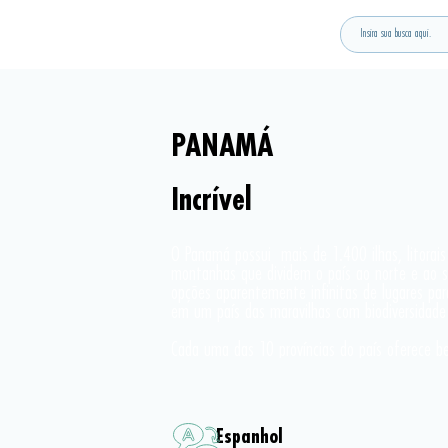
PANAMÁ
Incrível
O Panamá possui  mais de 1.400 ilhas, litorais
montanhas que dividem o país ao norte e ao su
opções aparentemente infinitas de lugares para
em um país das maravilhas com biodiversidade 
Cada uma das 10 províncias do país oferece bel
em nenhum outro lugar do mundo. A forma de 
Panamá é o único país onde você pode ver o na
Atlântico no mesmo dia.
Espanhol