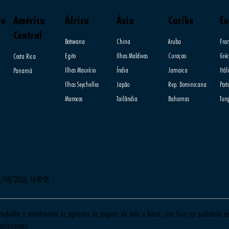
do
América
África
Ásia
Caribe
Eu
Central
Botswana
China
Aruba
Fra
Egito
Ilhas Maldivas
Curaçao
Gréc
Costa Rica
Ilhas Maurício
Índia
Jamaica
Itál
Panamá
Ilhas Seychelles
Japão
Rep. Dominicana
Por
Marrocos
Tailândia
Bahamas
Tur
4/08/2026, 16:47:05
trabalho o atendimento às agências de viagens de todo o Brasil, com foco na qualidade de 
ofissionais.