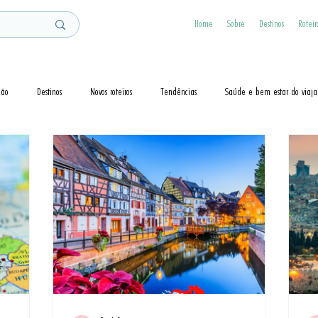
Home
Sobre
Destinos
Roteir
ção
Destinos
Novos roteiros
Tendências
Saúde e bem estar do viaja
Dicas
Visto
Cruzeiros
Guias de Viagem