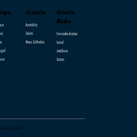
ropa
Oceania
Oriente
Médio
nça
Austrália
ia​
Tahiti
Emirados Árabes
ia
Nova Zelândia
Israel
tugal
Jordânia
quia
Qatar
serviços, total