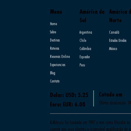
Menu
América do
América 
Sul
Norte
Home
Sobre
Argentina
Canadá
Destinos
Chile
Estados Unidos
Roteiros
Colômbia
México
Reservas Online
Equador
Experiencias
Peru
Blog
Contato
Cotado em
Dolar: USD: 5.25
Última atualização: 0
Euro: EUR: 6.08
A Milessis foi fundada em 1997 e tem como filosofia de 
suporte aos seus clientes e incansável qualificação de pr