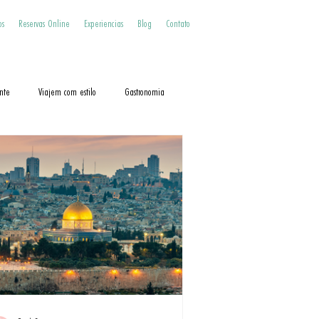
os
Reservas Online
Experiencias
Blog
Contato
nte
Viajem com estilo
Gastronomia