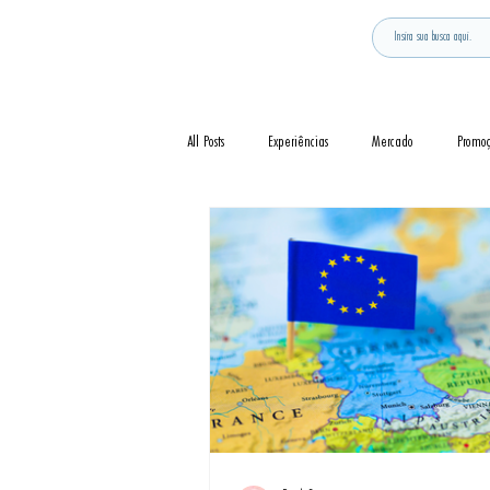
All Posts
Experiências
Mercado
Promo
Notícia
Novidades
Curiosidades