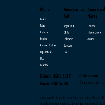
Menu
América do
América 
Sul
Norte
Home
Sobre
Argentina
Canadá
Destinos
Chile
Estados Unidos
Roteiros
Colômbia
México
Reservas Online
Equador
Experiencias
Peru
Blog
Contato
Cotado em
Dolar: USD: 5.25
Última atualização: 0
Euro: EUR: 6.08
A Milessis foi fundada em 1997 e tem como filosofia de 
suporte aos seus clientes e incansável qualificação de pr