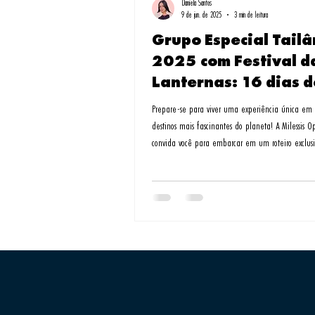
Daniela Santos
9 de jun. de 2025
3 min de leitura
Grupo Especial Tail
2025 com Festival d
Lanternas: 16 dias d
Encantos Asiáticos c
Prepare-se para viver uma experiência única em
Milessis
destinos mais fascinantes do planeta! A Milessis O
convida você para embarcar em um roteiro exclusi
cuidadosamente planejado de 16 dias pela Tailâ
saída em 28 de outubro de 2025. Um grupo espe
acompanhamento desde o Brasil por Alexandre e M
combinando cultura milenar, espiritualidade, nat
exuberante e, claro, o imperdível Festival das La
Chiang Mai – um dos eventos ma