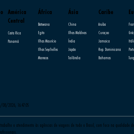
do
América
África
Ásia
Caribe
Eu
Central
Botswana
China
Aruba
Fra
Egito
Ilhas Maldivas
Curaçao
Gréc
Costa Rica
Ilhas Maurício
Índia
Jamaica
Itál
Panamá
Ilhas Seychelles
Japão
Rep. Dominicana
Por
Marrocos
Tailândia
Bahamas
Tur
4/08/2026, 16:47:05
trabalho o atendimento às agências de viagens de todo o Brasil, com foco na qualidade de 
ofissionais.