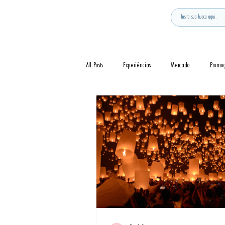
All Posts
Experiências
Mercado
Promo
Notícia
Novidades
Curiosidades