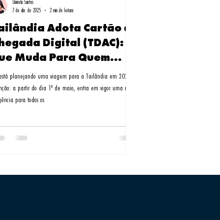
Daniela Santos
7 de abr. de 2025
2 min de leitura
ailândia Adota Cartão de
hegada Digital (TDAC): O
ue Muda Para Quem
iaja a Partir de Maio de
está planejando uma viagem para a Tailândia em 2025,
025?
nção: a partir do dia 1º de maio, entra em vigor uma nova
gência para todos os