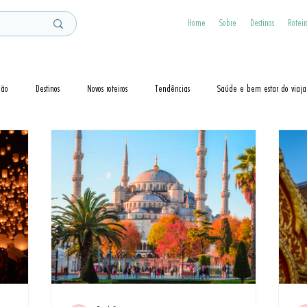
Home
Sobre
Destinos
Roteir
ção
Destinos
Novos roteiros
Tendências
Saúde e bem estar do viaja
Dicas
Visto
Cruzeiros
Guias de Viagem