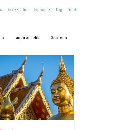
os
Reservas Online
Experiencias
Blog
Contato
nte
Viajem com estilo
Gastronomia