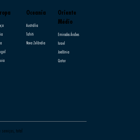
ropa
Oceania
Oriente
Médio
nça
Austrália
ia​
Tahiti
Emirados Árabes
ia
Nova Zelândia
Israel
tugal
Jordânia
quia
Qatar
serviços, total