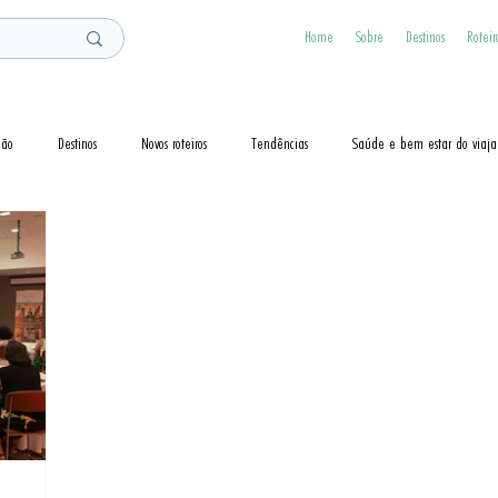
Home
Sobre
Destinos
Roteir
ção
Destinos
Novos roteiros
Tendências
Saúde e bem estar do viaja
Dicas
Visto
Cruzeiros
Guias de Viagem