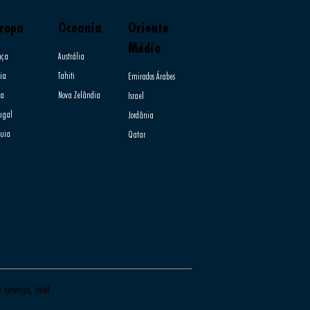
ropa
Oceania
Oriente
Médio
nça
Austrália
ia​
Tahiti
Emirados Árabes
ia
Nova Zelândia
Israel
tugal
Jordânia
quia
Qatar
serviços, total