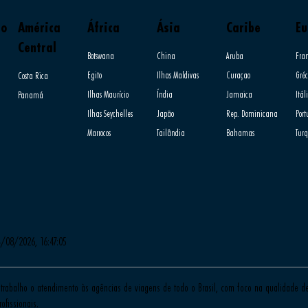
do
América
África
Ásia
Caribe
Eu
Central
Botswana
China
Aruba
Fra
Egito
Ilhas Maldivas
Curaçao
Gréc
Costa Rica
Ilhas Maurício
Índia
Jamaica
Itál
Panamá
Ilhas Seychelles
Japão
Rep. Dominicana
Por
Marrocos
Tailândia
Bahamas
Tur
4/08/2026, 16:47:05
trabalho o atendimento às agências de viagens de todo o Brasil, com foco na qualidade de 
ofissionais.