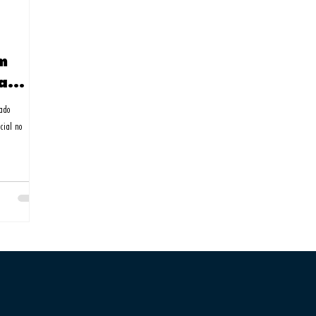
m
a
ado
cial no