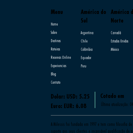
Menu
América do
América 
Sul
Norte
Home
Sobre
Argentina
Canadá
Destinos
Chile
Estados Unidos
Roteiros
Colômbia
México
Reservas Online
Equador
Experiencias
Peru
Blog
Contato
Cotado em
Dolar: USD: 5.25
Última atualização: 0
Euro: EUR: 6.08
A Milessis foi fundada em 1997 e tem como filosofia de 
suporte aos seus clientes e incansável qualificação de pr