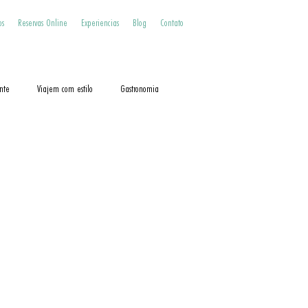
os
Reservas Online
Experiencias
Blog
Contato
nte
Viajem com estilo
Gastronomia