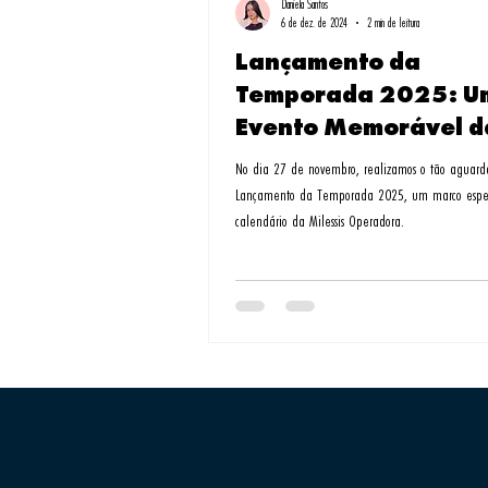
Daniela Santos
6 de dez. de 2024
2 min de leitura
Lançamento da
Temporada 2025: U
Evento Memorável d
Milessis Operadora
No dia 27 de novembro, realizamos o tão aguard
Lançamento da Temporada 2025, um marco espe
calendário da Milessis Operadora.