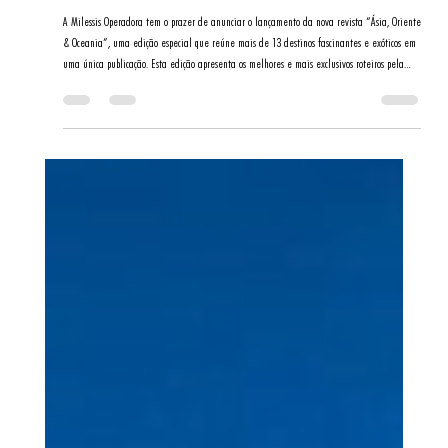
Revista “Ásia, Oriente &
Oceania” da Milessis
Operadora
A Milessis Operadora tem o prazer de anunciar o lançamento da nova revista “Ásia, Oriente
& Oceania”, uma edição especial que reúne mais de 13 destinos fascinantes e exóticos em
uma única publicação. Esta edição apresenta os melhores e mais exclusivos roteiros pela
Tailândia, China, Japão, Singapura, Vietnã, Austrália, Emirados Árabes, Polinésia Francesa e
muitos outros, cuidadosamente planejados para proporcionar experiências inesquecíveis a
viajantes exigentes e agências pa