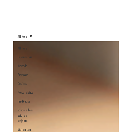
All Posts
All Posts
Experiências
Mercado
Promoção
Destinos
Novos roteiros
Tendências
Saúde e bem
estar do
viajante
Viajem com