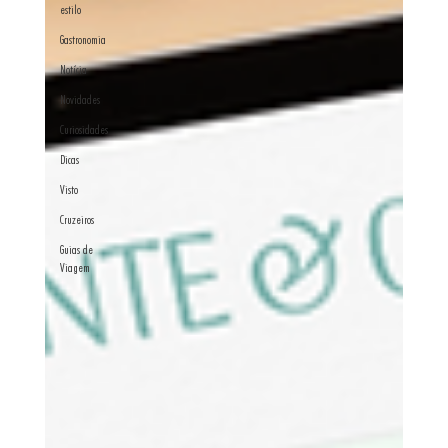
estilo
Gastronomia
Notícia
Novidades
Curiosidades
Dicas
Visto
Cruzeiros
Guias de
Viagem