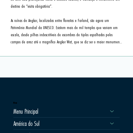
destino de “visita obrigatória”.

As ruínas de Angkor, localizadas entre florestas e Farland, são agora um 
Patrimônio Mundial da UNESCO. Existem mais de mil templos que variam em 
escala, desde pilhas indescritíveis de escombros de tijolos espalhados pelos 
campos de arroz até o magnífico Angkor Wat, que se diz ser o maior monumento 
religioso do mundo. Existem dezenas de ruínas de templos na área de Siem 
Reap e depende muito de quanto tempo se tem e do nível de interesse para 
determinar quanto tempo se deve gastar para explorá-los."
Menu
Menu Principal
América do Sul