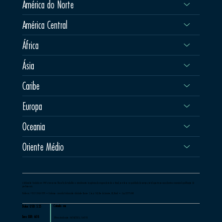
América do Norte
América Central
África
Ásia
Caribe
Europa
Oceania
Oriente Médio
A Milessis foi fundada em 1997 e tem como filosofia de trabalho o atendimento às agências de viagens de todo o Brasil, com foco na qualidade de serviços, total suporte aos seus clientes e incansável qualificação de
profissionais.
Telefone: +55 21 2460-1599 •Endereço - Avenida Embaixador Abelardo Bueno 1, loja 169, Rio de Janeiro, RJ, Brasil • Cep 22775-040
Cotado em
Dolar: USD: 5.25
Euro: EUR: 6.08
Última atualização: 04/08/2026, 16:47:05