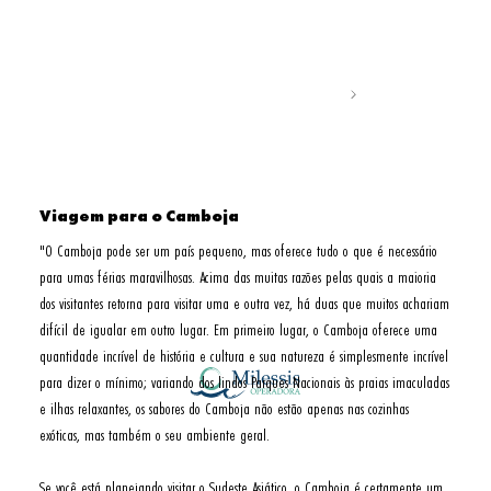
Viagem para o Camboja
"O Camboja pode ser um país pequeno, mas oferece tudo o que é necessário 
para umas férias maravilhosas. Acima das muitas razões pelas quais a maioria 
dos visitantes retorna para visitar uma e outra vez, há duas que muitos achariam 
difícil de igualar em outro lugar. Em primeiro lugar, o Camboja oferece uma 
quantidade incrível de história e cultura e sua natureza é simplesmente incrível 
para dizer o mínimo; variando dos lindos Parques Nacionais às praias imaculadas 
e ilhas relaxantes, os sabores do Camboja não estão apenas nas cozinhas 
exóticas, mas também o seu ambiente geral.

Se você está planejando visitar o Sudeste Asiático, o Camboja é certamente um 