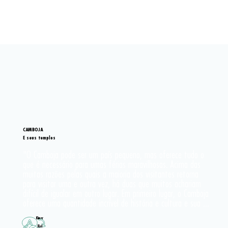
CAMBOJA
E seus templos
"O Camboja pode ser um país pequeno, mas oferece tudo o 
que é necessário para umas férias maravilhosas. Acima das 
muitas razões pelas quais a maioria dos visitantes retorna 
para visitar uma e outra vez, há duas que muitos achariam 
difícil de igualar em outro lugar. Em primeiro lugar, o Camboja 
oferece uma quantidade incrível de história e cultura e sua 
natureza é simplesmente incrível para dizer o mínimo; variando 
dos lindos Parques Nacionais às praias imaculadas e ilhas 
Khmer
Riel