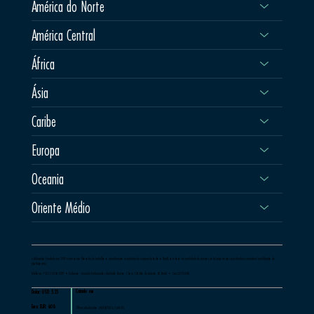
América do Norte
América Central
África
Ásia
Caribe
Europa
Oceania
Oriente Médio
A Milessis foi fundada em 1997 e tem como filosofia de trabalho o atendimento às agências de viagens de todo o Brasil, com foco na qualidade de serviços, total suporte aos seus clientes e incansável qualificação de
profissionais.
Telefone: +55 21 2460-1599 •Endereço - Avenida Embaixador Abelardo Bueno 1, loja 169, Rio de Janeiro, RJ, Brasil • Cep 22775-040
Cotado em
Dolar: USD: 5.25
Euro: EUR: 6.08
Última atualização: 04/08/2026, 16:47:05