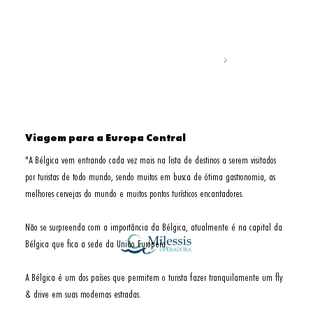
Viagem para a Europa Central
"A Bélgica vem entrando cada vez mais na lista de destinos a serem visitados 
por turistas de todo mundo, sendo muitos em busca de ótima gastronomia, as 
melhores cervejas do mundo e muitos pontos turísticos encantadores.

Não se surpreenda com a importância da Bélgica, atualmente é na capital da 
Bélgica que fica a sede da União Europeia.

A Bélgica é um dos países que permitem o turista fazer tranquilamente um fly 
& drive em suas modernas estradas. 
