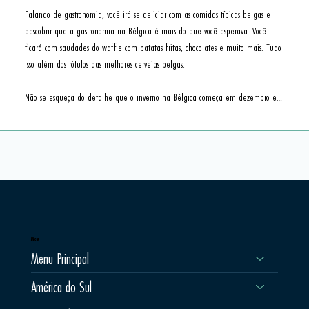
Falando de gastronomia, você irá se deliciar com as comidas típicas belgas e 
descobrir que a gastronomia na Bélgica é mais do que você esperava. Você 
ficará com saudades do waffle com batatas fritas, chocolates e muito mais. Tudo 
isso além dos rótulos das melhores cervejas belgas.

Não se esqueça do detalhe que o inverno na Bélgica começa em dezembro e 
termina em março. Se você busca o frio, irá fazer uma viagem inesquecível, 
com temperatura em média na casa de 0°C.

Aproveite a Bélgica e todas as suas maravilhas."
Menu
Menu Principal
América do Sul