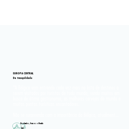
EUROPA CENTRAL
Da tranqulidade
"A Bélgica vem entrando cada vez mais na lista de destinos a 
serem visitados por turistas de todo mundo, sendo muitos em 
busca de ótima gastronomia, as melhores cervejas do mundo e 
muitos pontos turísticos encantadores.

Não se surpreenda com a importância da Bélgica, atualmente 
é na capital da Bélgica que fica a sede da União Europeia.

Neerlandes, Frances e Alemão
Euro