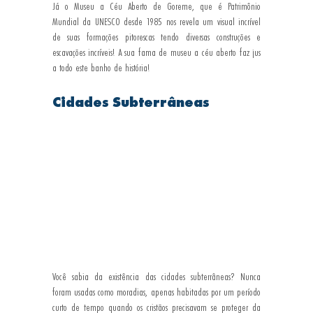
Já o Museu a Céu Aberto de Goreme, que é Patrimônio 
Mundial da UNESCO desde 1985 nos revela um visual incrível 
de suas formações pitorescas tendo diversas construções e 
escavações incríveis! A sua fama de museu a céu aberto faz jus 
a todo este banho de história!
Cidades Subterrâneas
Você sabia da existência das cidades subterrâneas? Nunca 
foram usadas como moradias, apenas habitadas por um período 
curto de tempo quando os cristãos precisavam se proteger da 