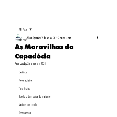
All Posts
Milessis Operadora
16 de nov. de 2021
2 min de leitura
All Posts
As Maravilhas da
Experiências
Capadócia
Mercado
Atualizado:
3 de out. de 2024
Promoção
Destinos
Novos roteiros
Tendências
Saúde e bem estar do viajante
Viajem com estilo
Gastronomia