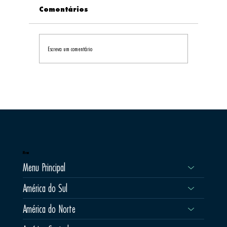
Comentários
Escreva um comentário
Grécia Lança Sua Primeira
Estratégia Nacional para
Desenvolver o Turismo de
Montanha
Menu
Menu Principal
América do Sul
América do Norte