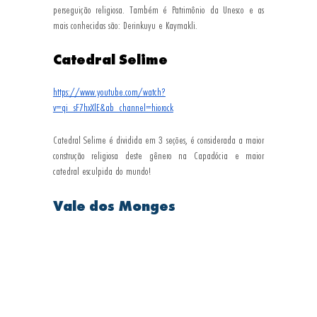
perseguição religiosa. Também é Patrimônio da Unesco e as 
mais conhecidas são: Derinkuyu e Kaymakli.
Catedral Selime
https://www.youtube.com/watch?
v=qi_sF7hxXlE&ab_channel=hiorock
Catedral Selime é dividida em 3 seções, é considerada a maior 
construção religiosa deste gênero na Capadócia e maior 
catedral esculpida do mundo!
Vale dos Monges