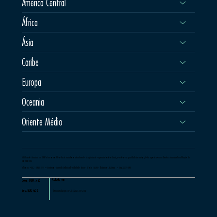
América Central
África
Ásia
Caribe
Europa
Oceania
Oriente Médio
A Milessis foi fundada em 1997 e tem como filosofia de trabalho o atendimento às agências de viagens de todo o Brasil, com foco na qualidade de serviços, total suporte aos seus clientes e incansável qualificação de
profissionais.
Telefone: +55 21 2460-1599 •Endereço - Avenida Embaixador Abelardo Bueno 1, loja 169, Rio de Janeiro, RJ, Brasil • Cep 22775-040
Cotado em
Dolar: USD: 5.25
Euro: EUR: 6.08
Última atualização: 04/08/2026, 16:47:05