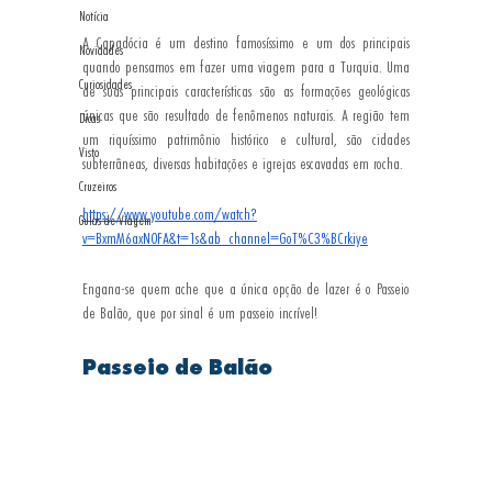
Notícia
A Capadócia é um destino famosíssimo e um dos principais 
Novidades
quando pensamos em fazer uma viagem para a Turquia. Uma 
Curiosidades
de suas principais características são as formações geológicas 
únicas que são resultado de fenômenos naturais. A região tem 
Dicas
um riquíssimo patrimônio histórico e cultural, são cidades 
Visto
subterrâneas, diversas habitações e igrejas escavadas em rocha.
Cruzeiros
https://www.youtube.com/watch?
Guias de Viagem
v=BxmM6axN0FA&t=1s&ab_channel=GoT%C3%BCrkiye
Engana-se quem ache que a única opção de lazer é o Passeio 
de Balão, que por sinal é um passeio incrível!
Passeio de Balão