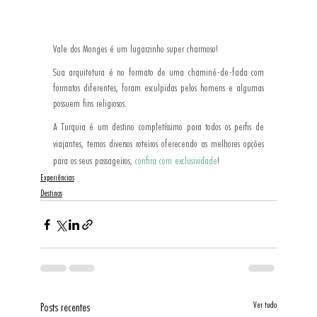
Vale dos Monges é um lugarzinho super charmoso!
Sua arquitetura é no formato de uma chaminé-de-fada com 
formatos diferentes, foram esculpidas pelos homens e algumas 
possuem fins religiosos.
A Turquia é um destino completíssimo para todos os perfis de 
viajantes, temos diversos roteiros oferecendo as melhores opções 
para os seus passageiros, 
confira com exclusividade
!
Experiências
Destinos
Ver tudo
Posts recentes