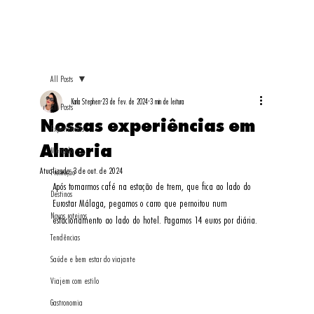
All Posts
Karla Stephen
23 de fev. de 2024
3 min de leitura
All Posts
Nossas experiências em
Experiências
Almeria
Mercado
Atualizado:
3 de out. de 2024
Promoção
Após tomarmos café na estação de trem, que fica ao lado do 
Destinos
Eurostar Málaga, pegamos o carro que pernoitou num 
Novos roteiros
estacionamento ao lado do hotel. Pagamos 14 euros por diária. 
Tendências
Saúde e bem estar do viajante
Viajem com estilo
Gastronomia