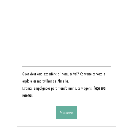
Quer viver essa experiência inesquecível? Converse conosco e 
explore as maravilhas de Almeria.
Estamos empolgados para transformar suas viagens. 
Faça sua 
reserva!
Fale conosco