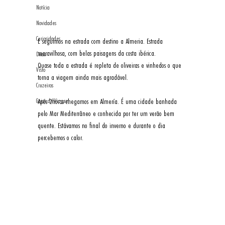
Notícia
Novidades
Curiosidades
E seguimos na estrada com destino a Almeria. Estrada 
maravilhosa, com belas paisagens da costa ibérica. 
Dicas
Quase toda a estrada é repleta de oliveiras e vinhedos o que 
Visto
torna a viagem ainda mais agradável. 
Cruzeiros
Após 2horas chegamos em Almería. É uma cidade banhada 
Guias de Viagem
pelo Mar Mediterrâneo e conhecida por ter um verão bem 
quente. Estávamos no final do inverno e durante o dia 
percebemos o calor. 