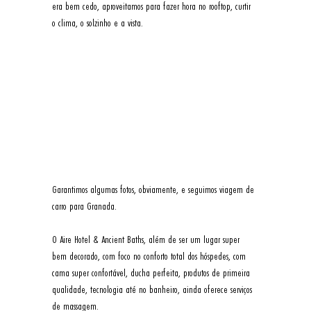
era bem cedo, aproveitamos para fazer hora no rooftop, curtir 
o clima, o solzinho e a vista. 
Garantimos algumas fotos, obviamente, e seguimos viagem de 
carro para Granada. 
O Aire Hotel & Ancient Baths, além de ser um lugar super 
bem decorado, com foco no conforto total dos hóspedes, com 
cama super confortável, ducha perfeita, produtos de primeira 
qualidade, tecnologia até no banheiro, ainda oferece serviços 
de massagem. 