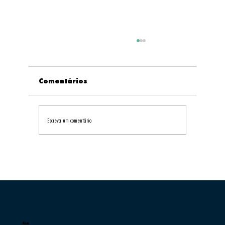
Comentários
Escreva um comentário
Grécia Lança Sua Primeira
Estratégia Nacional para
Desenvolver o Turismo de
Montanha
Menu