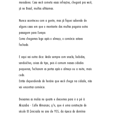
moradores. Caso você cometa essas infrações, chegará pra você, 
já no Brasil, multas altíssimas.  
Nunca aconteceu com a gente, mas já fiquei sabendo de 
alguns casos em que o montante das multas pagaria outra 
passagem para Europa. 
Como chegamos logo após o almoço, o comércio estava 
fechado. 
E aqui vai outra dica: Ande sempre com snacks, bebidas, 
sanduíches, coisas do tipo, pois é comum nessas cidades 
pequenas, fecharem as portas após o almoço ou a noite, mais 
cedo. 
Então dependendo do horário que você chega na cidade, não 
vai encontrar comércio. 
Deixamos as malas no quarto e descemos para ir a pé à 
Alcazaba - Calle Almanzor, s/n, que é uma construção do 
século IX (iniciada no ano de 955, da época do domínio 