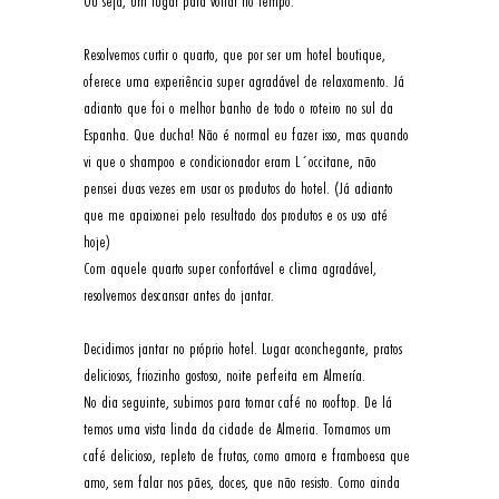
Ou seja, um lugar para voltar no tempo. 
Resolvemos curtir o quarto, que por ser um hotel boutique, 
oferece uma experiência super agradável de relaxamento. Já 
adianto que foi o melhor banho de todo o roteiro no sul da 
Espanha. Que ducha! Não é normal eu fazer isso, mas quando 
vi que o shampoo e condicionador eram L´occitane, não 
pensei duas vezes em usar os produtos do hotel. (Já adianto 
que me apaixonei pelo resultado dos produtos e os uso até 
hoje) 
Com aquele quarto super confortável e clima agradável, 
resolvemos descansar antes do jantar. 
Decidimos jantar no próprio hotel. Lugar aconchegante, pratos 
deliciosos, friozinho gostoso, noite perfeita em Almería. 
No dia seguinte, subimos para tomar café no rooftop. De lá 
temos uma vista linda da cidade de Almeria. Tomamos um 
café delicioso, repleto de frutas, como amora e framboesa que 
amo, sem falar nos pães, doces, que não resisto. Como ainda 