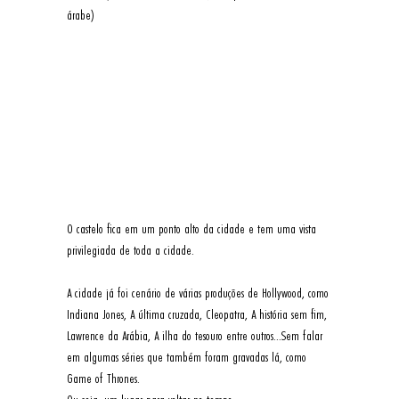
árabe)
O castelo fica em um ponto alto da cidade e tem uma vista 
privilegiada de toda a cidade. 
A cidade já foi cenário de várias produções de Hollywood, como 
Indiana Jones, A última cruzada, Cleopatra, A história sem fim, 
Lawrence da Arábia, A ilha do tesouro entre outros...Sem falar 
em algumas séries que também foram gravadas lá, como 
Game of Thrones.