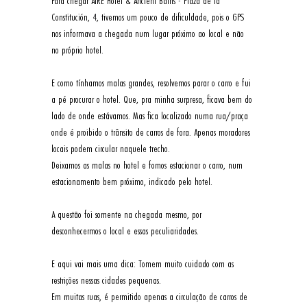
Para chegar AIRE Hotel & Ancient Baths - Plaza de la 
Constitución,
 4
, tivemos um pouco de dificuldade, pois o GPS 
nos informava a chegada num lugar próximo ao local e não 
no próprio hotel. 
E como tínhamos malas grandes, resolvemos parar o carro e fui 
a pé procurar o hotel. Que, pra minha surpresa, ficava bem do 
lado de onde estávamos. Mas fica localizado numa rua/praça 
onde é proibido o trânsito de carros de fora. Apenas moradores 
locais podem circular naquele trecho. 
Deixamos as malas no hotel e fomos estacionar o carro, num 
estacionamento bem próximo, indicado pelo hotel. 
A questão foi somente na chegada mesmo, por 
desconhecermos o local e essas peculiaridades. 
E aqui vai mais uma dica: Tomem muito cuidado com as 
restrições nessas cidades pequenas. 
Em muitas ruas, é permitido apenas a circulação de carros de 