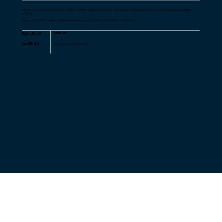
A Milessis foi fundada em 1997 e tem como filosofia de trabalho o atendimento às agências de viagens de todo o Brasil, com foco na qualidade de serviços, total suporte aos seus clientes e incansável qualificação de
profissionais.
Telefone: +55 21 2460-1599 •Endereço - Avenida Embaixador Abelardo Bueno 1, loja 169, Rio de Janeiro, RJ, Brasil • Cep 22775-040
Cotado em
Dolar: USD: 5.25
Euro: EUR: 6.08
Última atualização: 04/08/2026, 16:47:05