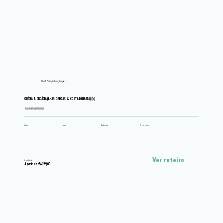
Ilhas E Praias, Cultural, Grupos
GRÉCIA & CROÁCIA (ILHAS GREGAS & COSTA DÁLMATA) (b)
EM APARTAMENTO DUPLO
Hotel
Tour
Refeição
Transportes
Ver roteiro
A partir de
A partir de €4.269,00