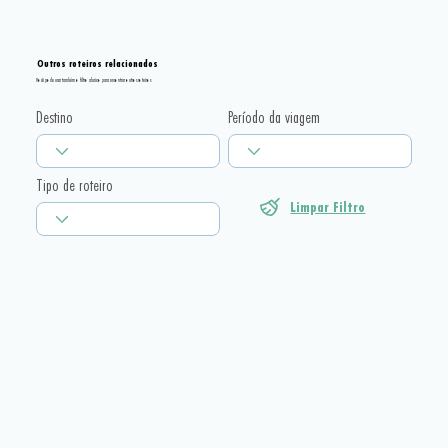
Outros roteiros relacionados
Você pode usar também o filtro abaixo para encontrar outros roteiros
Destino
Período da viagem
Tipo de roteiro
Limpar Filtro