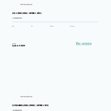
Ilhas E Praias, Cultural, Grupos
AZUL & BRANCO (ATENAS, SANTORINI & SIFNOS)
EM APARTAMENTO DUPLO
Hotel
Tour
Refeição
Transportes
Ver roteiro
A partir de
A partir de €1.889,00
Ilhas E Praias, Cultural, Grupos
ESCAPADA MINOICA (ATENAS, MYKONOS, SANTORINI & CRETA)
EM APARTAMENTO DUPLO