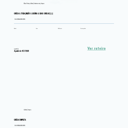
Ilhas E Praias, Cultural, Gastronomia, Grupos
GRÉCIA & ITÁLIA (MILÃO & LIGÚRIA & ILHAS GREGAS) (c)
EM APARTAMENTO DUPLO
Hotel
Tour
Refeição
Transportes
Ver roteiro
A partir de
A partir de €5.159,00
Cultural, Grupos
GRÉCIA COMPLETA
EM APARTAMENTO DUPLO