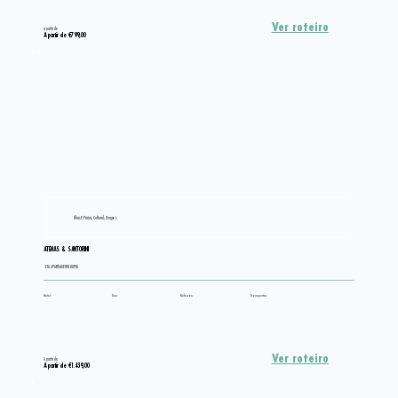
Ver roteiro
A partir de
A partir de €799,00
Ilhas E Praias, Cultural, Grupos
ATENAS & SANTORINI
EM APARTAMENTO DUPLO
Hotel
Tour
Refeição
Transportes
Ver roteiro
A partir de
A partir de €1.439,00