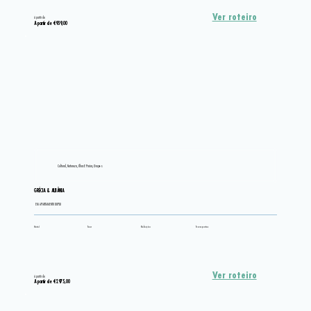
Ver roteiro
A partir de
A partir de €939,00
Cultural, Natureza, Ilhas E Praias, Grupos
GRÉCIA & ALBÂNIA
EM APARTAMENTO DUPLO
Hotel
Tour
Refeição
Transportes
Ver roteiro
A partir de
A partir de €2.975,00