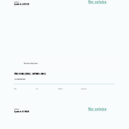
Ver roteiro
A partir de
A partir de $3.075,00
Ilhas E Praias, Cultural, Grupos
VÊNUS DE MILO (ATENAS, SANTORINI & MILOS)
EM APARTAMENTO DUPLO
Hotel
Tour
Refeição
Transportes
Ver roteiro
A partir de
A partir de €1.969,00