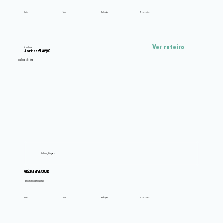
Hotel
Tour
Refeição
Transportes
Ver roteiro
A partir de
A partir de €1.409,00
Resultados do filtro
Cultural, Grupos
GRÉCIA ESPETACULAR
EM APARTAMENTO DUPLO
Hotel
Tour
Refeição
Transportes