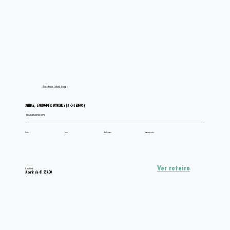
Ilhas E Praias, Cultural, Grupos
ATENAS, SANTORINI & MYKONOS (3 -3-3 EUROS)
EM APARTAMENTO DUPLO
Hotel
Tour
Refeição
Transportes
Ver roteiro
A partir de
A partir de €1.233,00