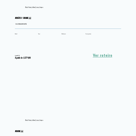
Ilhas E Praias, Cultural, Lazer, Grupos
ADRIÁTICO SUBLIME (a)
EM APARTAMENTO DUPLO
Hotel
Tour
Refeição
Transportes
Ver roteiro
A partir de
A partir de $2.779,00
Ilhas E Praias, Cultural, Lazer, Grupos
ARIADNE (a)