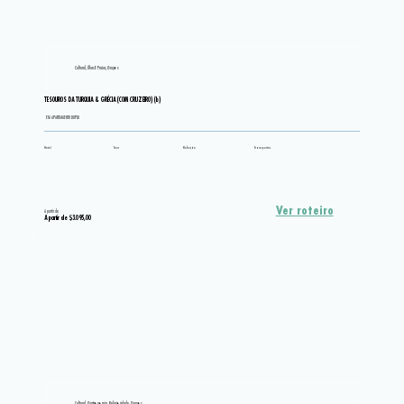
Cultural, Ilhas E Praias, Grupos
TESOUROS DA TURQUIA & GRÉCIA (COM CRUZEIRO) (b)
EM APARTAMENTO DUPLO
Hotel
Tour
Refeição
Transportes
Ver roteiro
A partir de
A partir de $3.095,00
Cultural, Gastronomia, Religiosidade, Grupos