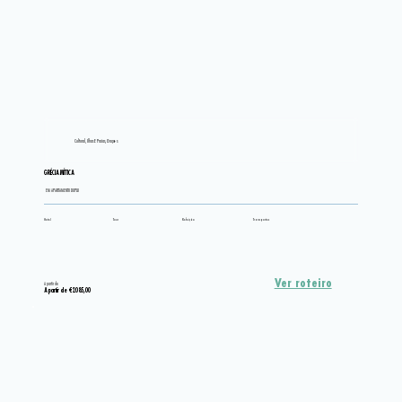
Cultural, Ilhas E Praias, Grupos
GRÉCIA MÍTICA
EM APARTAMENTO DUPLO
Hotel
Tour
Refeição
Transportes
Ver roteiro
A partir de
A partir de €2.085,00