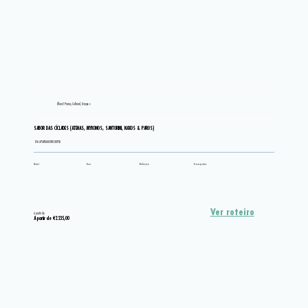
Ilhas E Praias, Cultural, Grupos
SABOR DAS CÍCLADES (ATENAS, MYKONOS, SANTORINI, NAXOS & PAROS)
EM APARTAMENTO DUPLO
Hotel
Tour
Refeição
Transportes
Ver roteiro
A partir de
A partir de €2.235,00