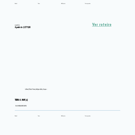
Hotel
Tour
Refeição
Transportes
Ver roteiro
A partir de
A partir de $2.779,00
Cultural, Ilhas E Praias, Religiosidade, Grupos
TIERRA & MAR (a)
EM APARTAMENTO DUPLO
Hotel
Tour
Refeição
Transportes