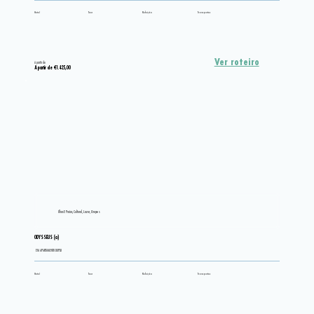
Hotel
Tour
Refeição
Transportes
Ver roteiro
A partir de
A partir de €1.425,00
Ilhas E Praias, Cultural, Lazer, Grupos
ODYSSEUS (a)
EM APARTAMENTO DUPLO
Hotel
Tour
Refeição
Transportes