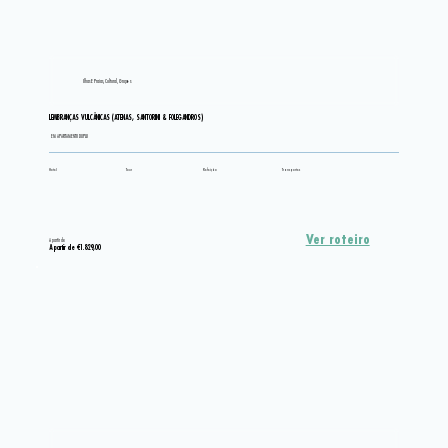
Ilhas E Praias, Cultural, Grupos
LEMBRANÇAS VULCÂNICAS (ATENAS, SANTORINI & FOLEGANDROS)
EM APARTAMENTO DUPLO
Hotel
Tour
Refeição
Transportes
Ver roteiro
A partir de
A partir de €1.829,00