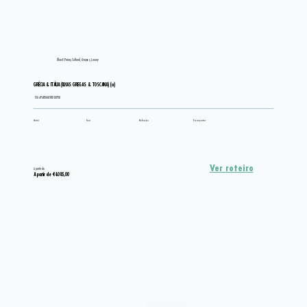
Ilhas E Praias, Cultural, Grupos, Luxury
GRÉCIA & ITÁLIA (ILHAS GREGAS & TOSCANA) (a)
EM APARTAMENTO DUPLO
Hotel
Tour
Refeição
Transportes
Ver roteiro
A partir de
A partir de €4.085,00