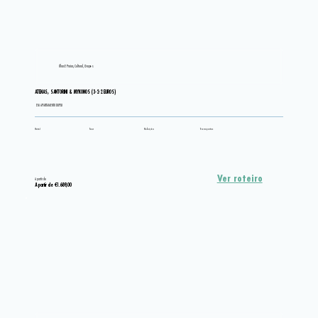
Ilhas E Praias, Cultural, Grupos
ATENAS, SANTORINI & MYKONOS (3-2-2 EUROS)
EM APARTAMENTO DUPLO
Hotel
Tour
Refeição
Transportes
Ver roteiro
A partir de
A partir de €1.689,00