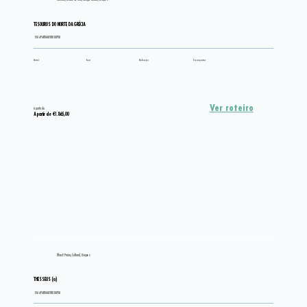
TESOUROS DO NORTE DA GRÉCIA
EM APARTAMENTO DUPLO
Hotel
Tour
Refeição
Transportes
Ver roteiro
A partir de
A partir de €1.865,00
Ilhas E Praias, Cultural, Grupos
THESSEUS (a)
EM APARTAMENTO DUPLO