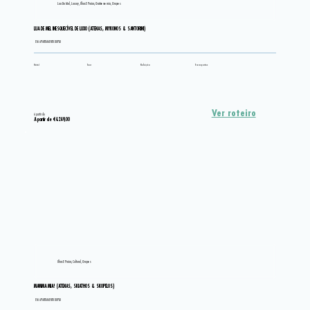
Lua De Mel, Luxury, Ilhas E Praias, Gastronomia, Grupos
LUA DE MEL INESQUECÍVEL DE LUXO (ATENAS, MYKONOS & SANTORINI)
EM APARTAMENTO DUPLO
Hotel
Tour
Refeição
Transportes
Ver roteiro
A partir de
A partir de €4.249,00
Ilhas E Praias, Cultural, Grupos
MAMMA MIA! (ATENAS, SKIATHOS & SKOPELOS)
EM APARTAMENTO DUPLO