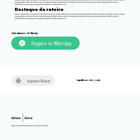
Descubra a essência da Grécia em uma jornada de 10 dias pelos Tesouros do Norte. De Atenas à mística Meteora, explore sítios arqueológicos fascinantes como Pella e Vergina, berço de Alexandre, o Grande. Com guias em
português, mergulhe na história de Salônica e na beleza de Ouranoupolis. Desfrute de traslados inclusos e hotéis selecionados, garantindo conforto enquanto desvenda os segredos da Macedônia antiga e a
espiritualidade dos mosteiros suspensos. Uma experiência cultural profunda e autêntica espera por você.
Destaque do roteiro
Descubra a essência da Grécia em uma jornada de 10 dias pelos Tesouros do Norte. De Atenas à mística Meteora, explore sítios arqueológicos fascinantes como Pella e Vergina, berço de Alexandre, o Grande. Com guias em
português, mergulhe na história de Salônica e na beleza de Ouranoupolis. Desfrute de traslados inclusos e hotéis selecionados, garantindo conforto enquanto desvenda os segredos da Macedônia antiga e a
espiritualidade dos mosteiros suspensos. Uma experiência cultural profunda e autêntica espera por você.
Solicite Informações Via WhatsApp
Pergunte no WhatsApp
Imprimir Roteiro
Compartilhe nas redes sociais
Galeria
Grécia
Essas são fotos especiais selecionadas para você ver mais sobre este roteiro.