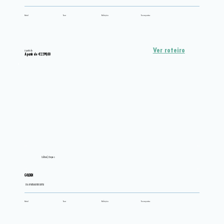
Hotel
Tour
Refeição
Transportes
Ver roteiro
A partir de
A partir de €2.299,00
Cultural, Grupos
GOLDEN
EM APARTAMENTO DUPLO
Hotel
Tour
Refeição
Transportes