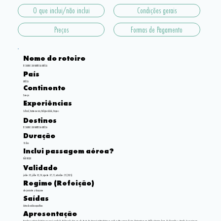
O que inclui/não inclui
Condições gerais
Preços
Formas de Pagamento
Nome do roteiro
TESOUROS DO NORTE DA GRÉCIA
País
GRÉCIA
Continente
Europa
Experiências
Cultural, Gastronomia, Religiosidade, Grupos
Destinos
TESOUROS DO NORTE DA GRÉCIA
Duração
10 dias
Inclui passagem aérea?
NÃO INCLUI
Validade
junho: 05, julho 03, 24, agosto: 07, 21, setembro: 25 (2026)
Regime (Refeição)
alojamiento y desayuno
Saídas
datas de saídas específicas
Apresentação