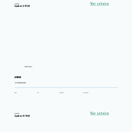
Ver roteiro
A partir de
A partir de $1.975,00
Cultural, Grupos
OLYMPIAN
EM APARTAMENTO DUPLO
Hotel
Tour
Refeição
Transportes
Ver roteiro
A partir de
A partir de €1.195,00