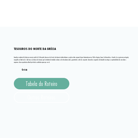
TESOUROS DO NORTE DA GRÉCIA
Descubra a essência da Grécia em uma jornada de 10 dias pelos Tesouros do Norte. De Atenas à mística Meteora, explore sítios arqueológicos fascinantes como Pella e Vergina, berço de Alexandre, o Grande. Com guias em português,
mergulhe na história de Salônica e na beleza de Ouranoupolis. Desfrute de traslados inclusos e hotéis selecionados, garantindo conforto enquanto desvenda os segredos da Macedônia antiga e a espiritualidade dos mosteiros
suspensos. Uma experiência cultural profunda e autêntica espera por você.
Grécia
Tabela do Roteiro
Outros Roteiros