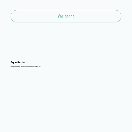
Ver todos
Experiências
Navegue também por outras experiências baseadas neste roteiro