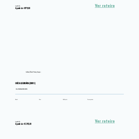
Ver roteiro
A partir de
A partir de €979,00
Cultural, Ilhas E Praias, Grupos
GRÉCIA LEGENDÁRIA (EUROS)
EM APARTAMENTO DUPLO
Hotel
Tour
Refeição
Transportes
Ver roteiro
A partir de
A partir de €2.295,00