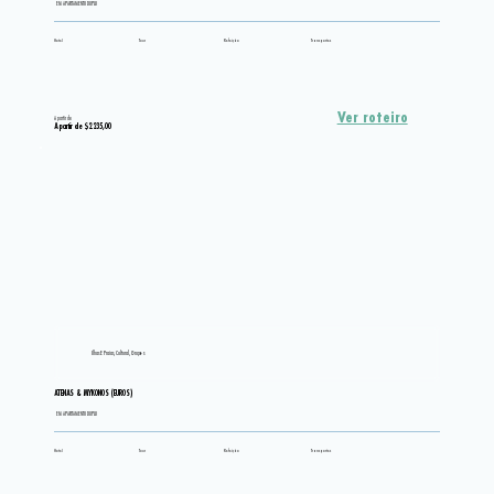
EM APARTAMENTO DUPLO
Hotel
Tour
Refeição
Transportes
Ver roteiro
A partir de
A partir de $2.235,00
Ilhas E Praias, Cultural, Grupos
ATENAS & MYKONOS (EUROS)
EM APARTAMENTO DUPLO
Hotel
Tour
Refeição
Transportes