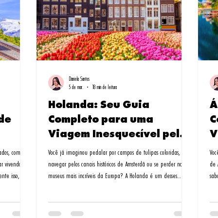
Daniela Santos
5 de mar.
18 min de leitura
Holanda: Seu Guia
Á
de
Completo para uma
C
Viagem Inesquecível pelos
V
Países Baixos
vados, com um
Você já imaginou pedalar por campos de tulipas coloridas,
Voc
ar vivendo um
navegar pelos canais históricos de Amsterdã ou se perder nos
de 
nte isso, e
museus mais incríveis da Europa? A Holanda é um desses
sab
destinos que surpreendem a cada esquina. Lembro-me da
daq
ns de
primeira vez que pisei em solo holandês - era abril, e os
ond
i nesse
jardins de Keukenhof pareciam um quadro impressionista. Foi
em 