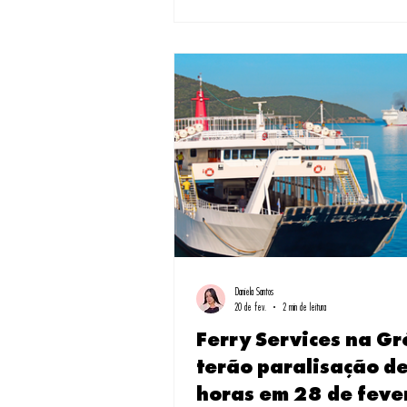
momento que entendi por que tantos brasileiros 
por este país único. Como especialista em roteiros t
Daniela Santos
20 de fev.
2 min de leitura
Ferry Services na Gr
terão paralisação d
horas em 28 de feve