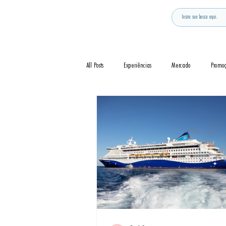
All Posts
Experiências
Mercado
Promo
Notícia
Novidades
Curiosidades