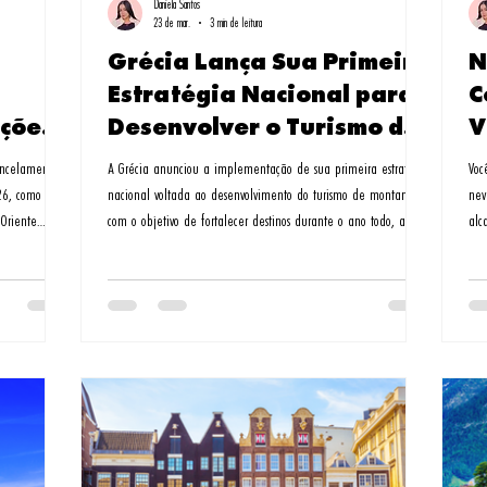
Daniela Santos
23 de mar.
3 min de leitura
Grécia Lança Sua Primeira
N
Estratégia Nacional para
C
ções
Desenvolver o Turismo de
V
Montanha
P
ancelamento
A Grécia anunciou a implementação de sua primeira estratégia
Voc
26, como
nacional voltada ao desenvolvimento do turismo de montanha,
nev
 Oriente
com o objetivo de fortalecer destinos durante o ano todo, apoiar
alc
 que incluíam
o crescimento sustentável e ampliar os benefícios econômicos
Nor
urança
para as comunidades locais. A apresentação da estratégia foi
apa
 acordo com a
feita pela ministra do Turismo, Olga Kefalogianni, durante o
par
ipalmente dos
debate sobre o orçamento estatal de 2026 no parlamento
neo Oriental
grego. A nova política reconhece que as áreas de montanh