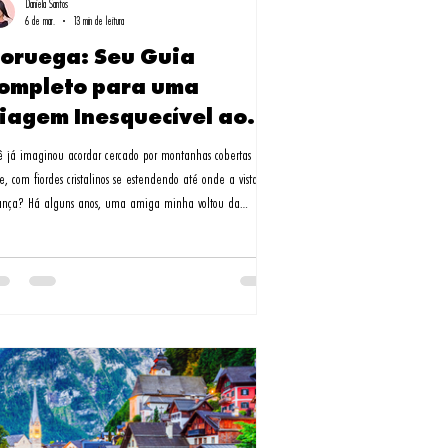
Daniela Santos
6 de mar.
13 min de leitura
oruega: Seu Guia
ompleto para uma
iagem Inesquecível ao
aís dos Fiordes
ê já imaginou acordar cercado por montanhas cobertas de
e, com fiordes cristalinos se estendendo até onde a vista
ança? Há alguns anos, uma amiga minha voltou da
uega completamente transformada. "É impossível não se
ixonar por aquele país", ela me disse, mostrando fotos que
eciam saídas de um conto de fadas.