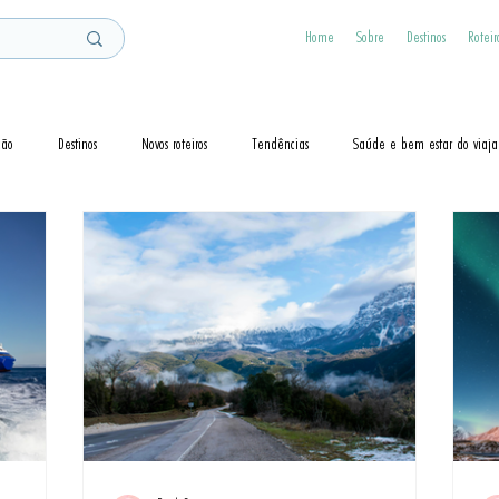
Home
Sobre
Destinos
Roteir
ção
Destinos
Novos roteiros
Tendências
Saúde e bem estar do viaja
Dicas
Visto
Cruzeiros
Guias de Viagem