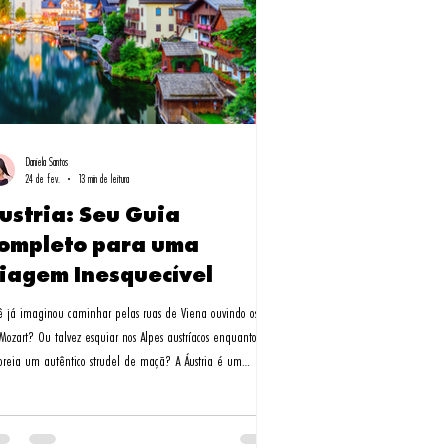
Daniela Santos
24 de fev.
13 min de leitura
ustria: Seu Guia
ompleto para uma
iagem Inesquecível
ê já imaginou caminhar pelas ruas de Viena ouvindo os ecos
Mozart? Ou talvez esquiar nos Alpes austríacos enquanto
oreia um autêntico strudel de maçã? A Áustria é um
ueles destinos que parecem saídos de um conto de fadas,
e cada cidade conta uma história única. Como especialista
roteiros turísticos para a Áustria, a Milessis Operadora