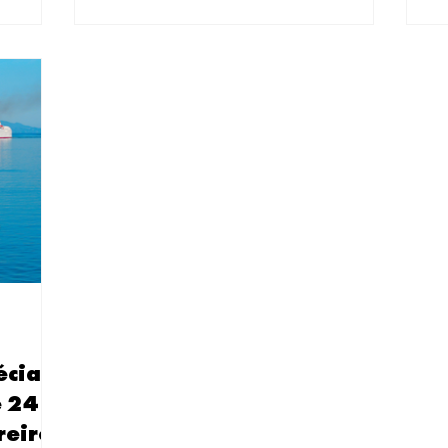
se apaixonam
nesse momento que entendi por que tantos brasileiros se
preparou este
urísticos par
apaixonam por este país único. Como especialista em roteiros
tur
turísticos par
écia
e 24
reiro