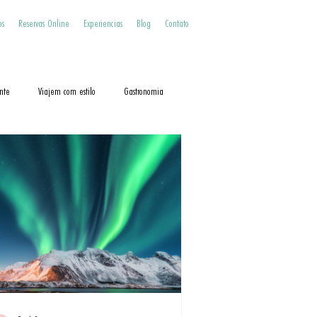
os
Reservas Online
Experiencias
Blog
Contato
nte
Viajem com estilo
Gastronomia