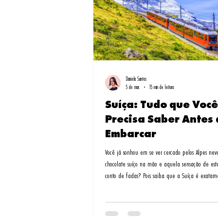
Daniela Santos
5 de mar.
15 min de leitura
Suíça: Tudo que Você
Precisa Saber Antes 
Embarcar
Você já sonhou em se ver cercado pelos Alpes ne
chocolate suíço na mão e aquela sensação de est
conto de fadas? Pois saiba que a Suíça é exatame
muito mais! Mas vamos ser honesto Lembro-me da primeira vez
que pisei em solo holandês - era abril, e os jardi
Keukenhof pareciam um quadro impressionista. Fo