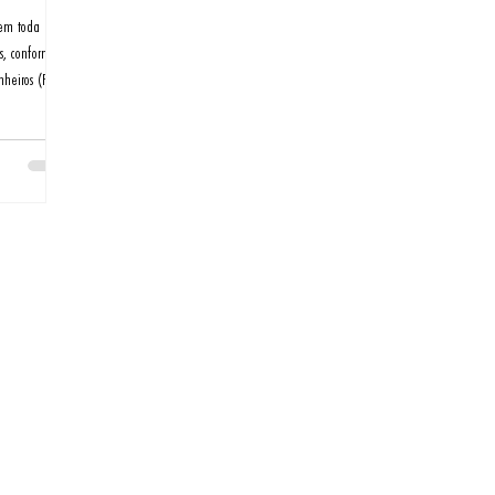
 em toda a
s, conforme
heiros (PNO).
e se estender
passageiros e
mpendo