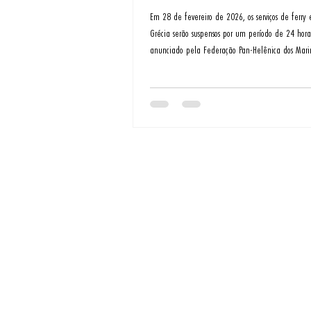
Em 28 de fevereiro de 2026, os serviços de ferry
Grécia serão suspensos por um período de 24 hora
anunciado pela Federação Pan-Helênica dos Marin
A paralisação, programada para começar à 0h01 
até a meia-noite, fará com que embarcações de 
cargas permaneçam atracadas nos portos, interro
travessias entre o continente e as ilhas gregas.