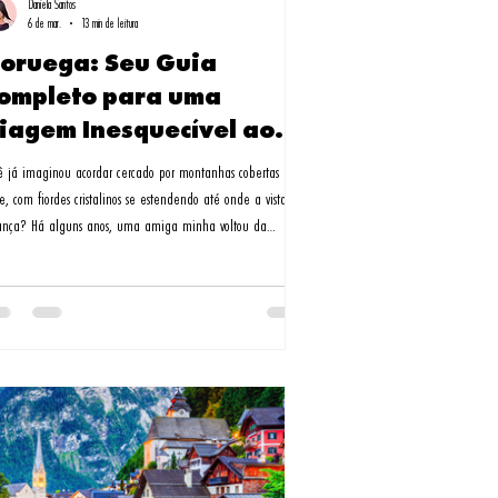
Daniela Santos
6 de mar.
13 min de leitura
oruega: Seu Guia
ompleto para uma
iagem Inesquecível ao
aís dos Fiordes
ê já imaginou acordar cercado por montanhas cobertas de
e, com fiordes cristalinos se estendendo até onde a vista
ança? Há alguns anos, uma amiga minha voltou da
uega completamente transformada. "É impossível não se
ixonar por aquele país", ela me disse, mostrando fotos que
eciam saídas de um conto de fadas.