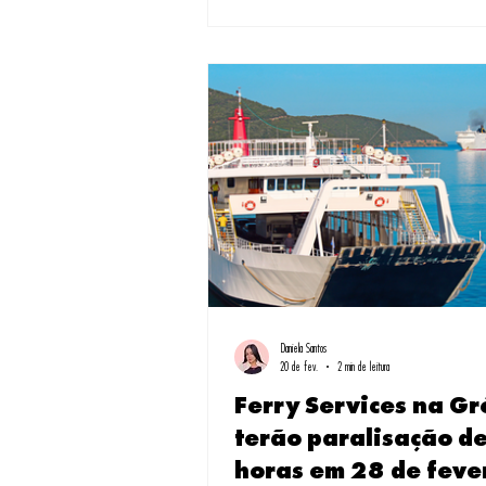
momento que entendi por que tantos brasileiros 
por este país único. Como especialista em roteiros t
Daniela Santos
20 de fev.
2 min de leitura
Ferry Services na Gr
terão paralisação d
horas em 28 de feve