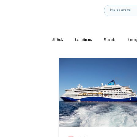
All Posts
Experiências
Mercado
Promo
Notícia
Novidades
Curiosidades