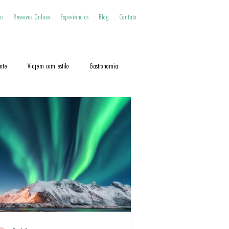
os
Reservas Online
Experiencias
Blog
Contato
nte
Viajem com estilo
Gastronomia