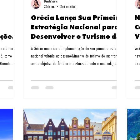
Daniela Santos
23 de mar.
3 min de leitura
Grécia Lança Sua Primeira
N
Estratégia Nacional para
C
ções
Desenvolver o Turismo de
V
Montanha
P
ancelamento
A Grécia anunciou a implementação de sua primeira estratégia
Voc
26, como
nacional voltada ao desenvolvimento do turismo de montanha,
nev
 Oriente
com o objetivo de fortalecer destinos durante o ano todo, apoiar
alc
 que incluíam
o crescimento sustentável e ampliar os benefícios econômicos
Nor
urança
para as comunidades locais. A apresentação da estratégia foi
apa
 acordo com a
feita pela ministra do Turismo, Olga Kefalogianni, durante o
par
ipalmente dos
debate sobre o orçamento estatal de 2026 no parlamento
neo Oriental
grego. A nova política reconhece que as áreas de montanh