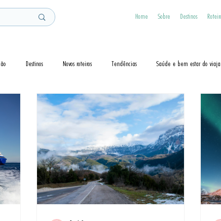
Home
Sobre
Destinos
Roteir
ção
Destinos
Novos roteiros
Tendências
Saúde e bem estar do viaja
Dicas
Visto
Cruzeiros
Guias de Viagem