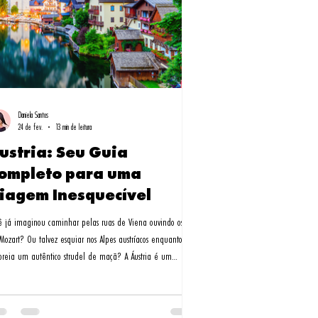
Daniela Santos
24 de fev.
13 min de leitura
ustria: Seu Guia
ompleto para uma
iagem Inesquecível
ê já imaginou caminhar pelas ruas de Viena ouvindo os ecos
Mozart? Ou talvez esquiar nos Alpes austríacos enquanto
oreia um autêntico strudel de maçã? A Áustria é um
ueles destinos que parecem saídos de um conto de fadas,
e cada cidade conta uma história única. Como especialista
roteiros turísticos para a Áustria, a Milessis Operadora