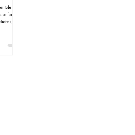
 em toda a
s, conforme
heiros (PNO).
e se estender
passageiros e
mpendo