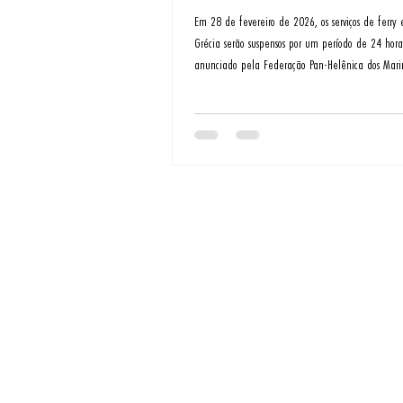
Em 28 de fevereiro de 2026, os serviços de ferry
Grécia serão suspensos por um período de 24 hora
anunciado pela Federação Pan-Helênica dos Marin
A paralisação, programada para começar à 0h01 
até a meia-noite, fará com que embarcações de 
cargas permaneçam atracadas nos portos, interro
travessias entre o continente e as ilhas gregas.