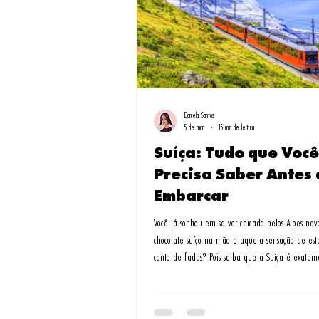
Daniela Santos
5 de mar.
15 min de leitura
Suíça: Tudo que Você
Precisa Saber Antes 
Embarcar
Você já sonhou em se ver cercado pelos Alpes ne
chocolate suíço na mão e aquela sensação de est
conto de fadas? Pois saiba que a Suíça é exatame
muito mais! Mas vamos ser honesto Lembro-me da primeira vez
que pisei em solo holandês - era abril, e os jardi
Keukenhof pareciam um quadro impressionista. Fo