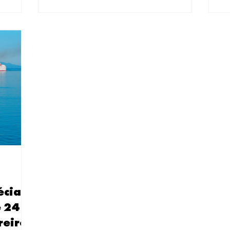
se apaixonam
nesse momento que entendi por que tantos brasileiros se
preparou este
urísticos par
apaixonam por este país único. Como especialista em roteiros
tur
turísticos par
écia
e 24
reiro