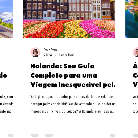
Daniela Santos
5 de mar.
18 min de leitura
Holanda: Seu Guia
Á
de
Completo para uma
C
Viagem Inesquecível pelos
V
Países Baixos
vados, com um
Você já imaginou pedalar por campos de tulipas coloridas,
Voc
ar vivendo um
navegar pelos canais históricos de Amsterdã ou se perder nos
de 
nte isso, e
museus mais incríveis da Europa? A Holanda é um desses
sab
destinos que surpreendem a cada esquina. Lembro-me da
daq
ns de
primeira vez que pisei em solo holandês - era abril, e os
ond
i nesse
jardins de Keukenhof pareciam um quadro impressionista. Foi
em 