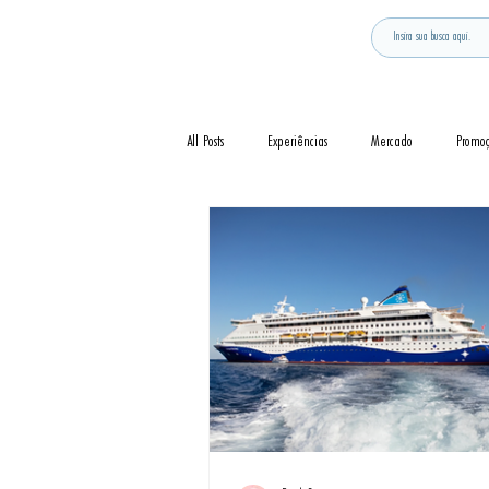
All Posts
Experiências
Mercado
Promo
Notícia
Novidades
Curiosidades