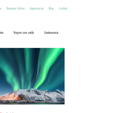
os
Reservas Online
Experiencias
Blog
Contato
nte
Viajem com estilo
Gastronomia