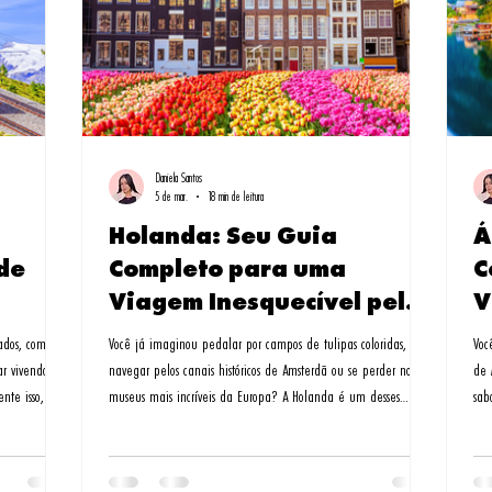
Daniela Santos
5 de mar.
18 min de leitura
Holanda: Seu Guia
Á
de
Completo para uma
C
Viagem Inesquecível pelos
V
Países Baixos
vados, com um
Você já imaginou pedalar por campos de tulipas coloridas,
Voc
ar vivendo um
navegar pelos canais históricos de Amsterdã ou se perder nos
de 
nte isso, e
museus mais incríveis da Europa? A Holanda é um desses
sab
destinos que surpreendem a cada esquina. Lembro-me da
daq
ns de
primeira vez que pisei em solo holandês - era abril, e os
ond
i nesse
jardins de Keukenhof pareciam um quadro impressionista. Foi
em 