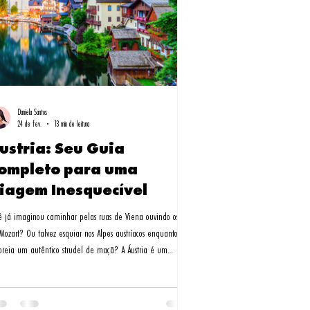
Daniela Santos
24 de fev.
13 min de leitura
ustria: Seu Guia
ompleto para uma
iagem Inesquecível
ê já imaginou caminhar pelas ruas de Viena ouvindo os ecos
Mozart? Ou talvez esquiar nos Alpes austríacos enquanto
oreia um autêntico strudel de maçã? A Áustria é um
ueles destinos que parecem saídos de um conto de fadas,
e cada cidade conta uma história única. Como especialista
roteiros turísticos para a Áustria, a Milessis Operadora