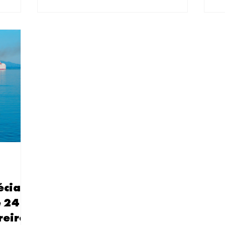
se apaixonam
nesse momento que entendi por que tantos brasileiros se
preparou este
urísticos par
apaixonam por este país único. Como especialista em roteiros
tur
turísticos par
écia
e 24
reiro