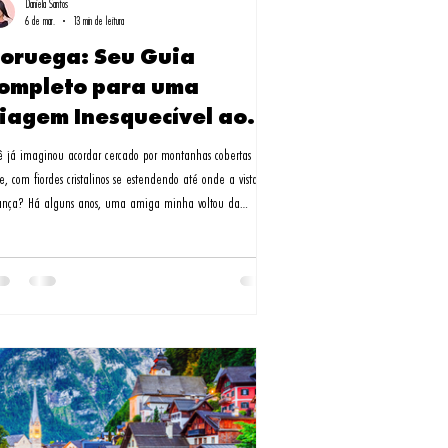
Daniela Santos
6 de mar.
13 min de leitura
oruega: Seu Guia
ompleto para uma
iagem Inesquecível ao
aís dos Fiordes
ê já imaginou acordar cercado por montanhas cobertas de
e, com fiordes cristalinos se estendendo até onde a vista
ança? Há alguns anos, uma amiga minha voltou da
uega completamente transformada. "É impossível não se
ixonar por aquele país", ela me disse, mostrando fotos que
eciam saídas de um conto de fadas.