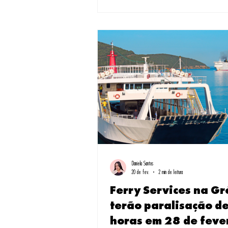
momento que entendi por que tantos brasileiros 
por este país único. Como especialista em roteiros t
Daniela Santos
20 de fev.
2 min de leitura
Ferry Services na Gr
terão paralisação d
horas em 28 de feve