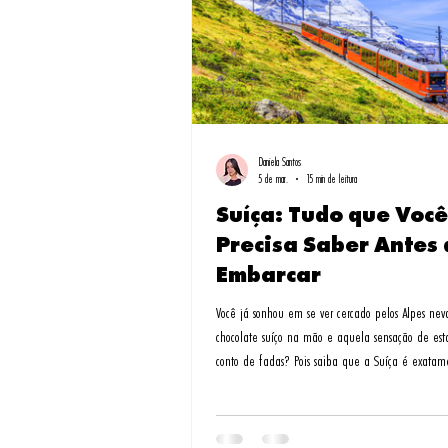
Daniela Santos
5 de mar.
15 min de leitura
Suíça: Tudo que Você
Precisa Saber Antes 
Embarcar
Você já sonhou em se ver cercado pelos Alpes ne
chocolate suíço na mão e aquela sensação de est
conto de fadas? Pois saiba que a Suíça é exatame
muito mais! Mas vamos ser honesto Lembro-me da primeira vez
que pisei em solo holandês - era abril, e os jardi
Keukenhof pareciam um quadro impressionista. Fo