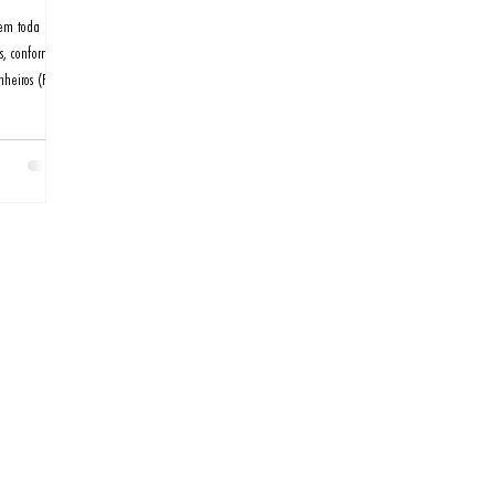
 em toda a
s, conforme
heiros (PNO).
e se estender
passageiros e
mpendo