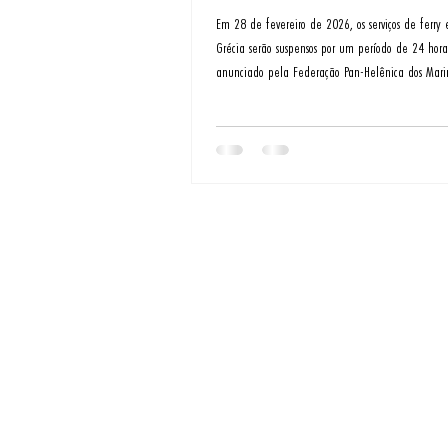
Em 28 de fevereiro de 2026, os serviços de ferry
Grécia serão suspensos por um período de 24 hora
anunciado pela Federação Pan-Helênica dos Marin
A paralisação, programada para começar à 0h01 
até a meia-noite, fará com que embarcações de 
cargas permaneçam atracadas nos portos, interro
travessias entre o continente e as ilhas gregas.