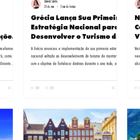
Daniela Santos
23 de mar.
3 min de leitura
Grécia Lança Sua Primeira
N
Estratégia Nacional para
C
ções
Desenvolver o Turismo de
V
Montanha
P
ancelamento
A Grécia anunciou a implementação de sua primeira estratégia
Voc
26, como
nacional voltada ao desenvolvimento do turismo de montanha,
nev
 Oriente
com o objetivo de fortalecer destinos durante o ano todo, apoiar
alc
 que incluíam
o crescimento sustentável e ampliar os benefícios econômicos
Nor
urança
para as comunidades locais. A apresentação da estratégia foi
apa
 acordo com a
feita pela ministra do Turismo, Olga Kefalogianni, durante o
par
ipalmente dos
debate sobre o orçamento estatal de 2026 no parlamento
neo Oriental
grego. A nova política reconhece que as áreas de montanh