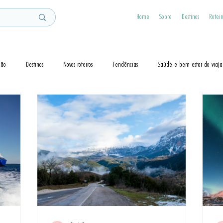
Home
Sobre
Destinos
Roteir
ção
Destinos
Novos roteiros
Tendências
Saúde e bem estar do viaja
Dicas
Visto
Cruzeiros
Guias de Viagem