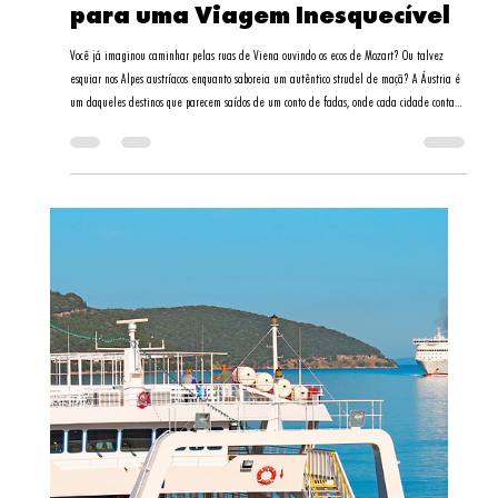
Você já imaginou pedalar por campos de tulipas coloridas, navegar pelos canais históricos de
Amsterdã ou se perder nos museus mais incríveis da Europa? A Holanda é um desses
destinos que surpreendem a cada esquina. Lembro-me da primeira vez que pisei em solo
holandês - era abril, e os jardins de Keukenhof pareciam um quadro impressionista. Foi
nesse momento que entendi por que tantos brasileiros se apaixonam por este país único.
Como especialista em roteiros turísticos par