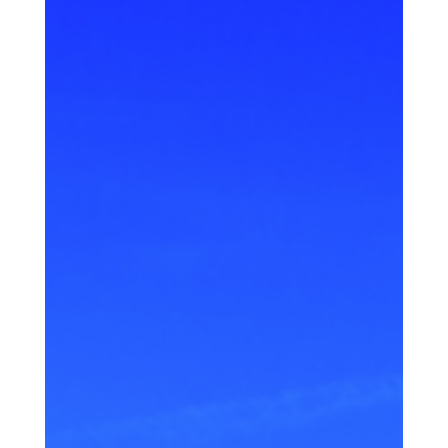
Noruega: Seu Guia Completo
para uma Viagem Inesquecível
ao País dos Fiordes
Você já imaginou acordar cercado por montanhas cobertas de neve, com fiordes cristalinos se
estendendo até onde a vista alcança? Há alguns anos, uma amiga minha voltou da
Noruega completamente transformada. "É impossível não se apaixonar por aquele país",
ela me disse, mostrando fotos que pareciam saídas de um conto de fadas.