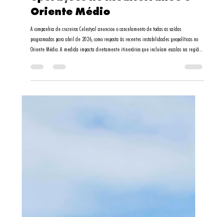
Daniela Santos
31 de mar.
2 min de leitura
Celestyal cancela cruzeiros de
abril de 2026 e ajusta
operações no Mediterrâneo e
Oriente Médio
A companhia de cruzeiros Celestyal anunciou o cancelamento de todas as saídas
programadas para abril de 2026, como resposta às recentes instabilidades geopolíticas no
Oriente Médio. A medida impacta diretamente itinerários que incluíam escalas na região
e foi adotada com foco na segurança operacional e na experiência dos passageiros. De
acordo com a empresa, os cruzeiros afetados fazem parte principalmente dos itinerários que
combinavam destinos do Mediterrâneo Oriental com p