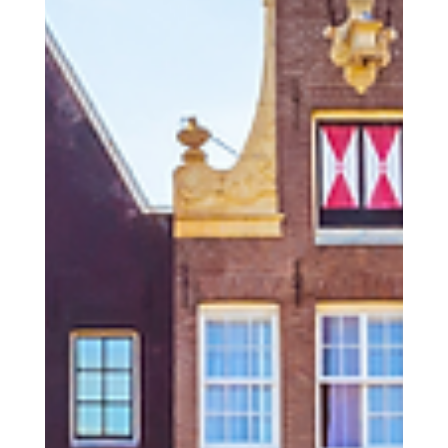
Saber Antes de Embarcar
Você já sonhou em se ver cercado pelos Alpes nevados, com um chocolate suíço na mão e
aquela sensação de estar vivendo um conto de fadas? Pois saiba que a Suíça é exatamente
isso, e muito mais! Mas vamos ser honesto Lembro-me da primeira vez que pisei em solo
holandês - era abril, e os jardins de Keukenhof pareciam um quadro impressionista. Foi
nesse momento que entendi por que tantos brasileiros se apaixonam por este país único.
Como especialista em roteiros turísticos par