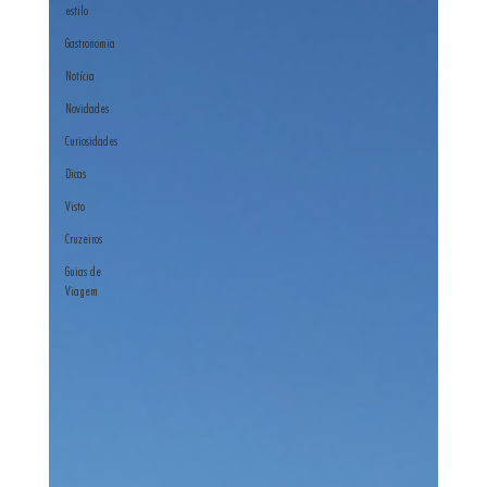
estilo
Gastronomia
Notícia
Novidades
Curiosidades
Dicas
Visto
Cruzeiros
Guias de
Viagem