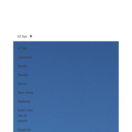
All Posts
All Posts
Experiências
Mercado
Promoção
Destinos
Novos roteiros
Tendências
Saúde e bem
estar do
viajante
Viajem com