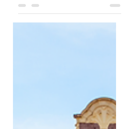
Daniela Santos
5 de mar.
15 min de leitura
Suíça: Tudo que Você Precisa